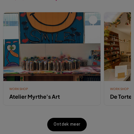
WORKSHOP
WORKSHOP
Atelier Myrthe's Art
De Tortel
Ontdek meer