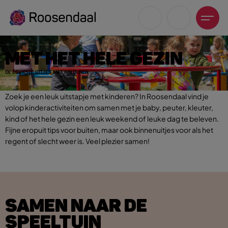
MET HET HELE GEZIN
DE LEUKSTE UITJES MET KINDEREN
Zoek je een leuk uitstapje met kinderen? In Roosendaal vind je
volop kinderactiviteiten om samen met je baby, peuter, kleuter,
Zoeksuggesties
kind of het hele gezin een leuk weekend of leuke dag te beleven.
UITagenda
Fijne eropuit tips voor buiten, maar ook binnenuitjes voor als het
Wandelen
regent of slecht weer is. Veel plezier samen!
Fietsen
Winkeltijden en koopzondagen
SAMEN NAAR DE
SPEELTUIN