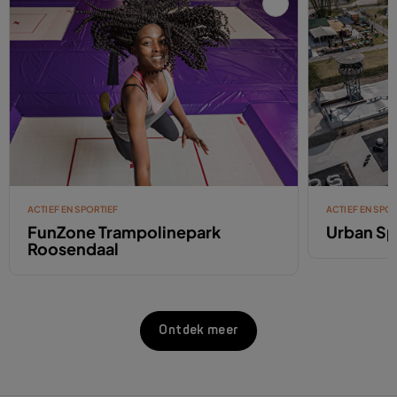
ACTIEF EN SPORTIEF
ACTIEF EN SPOR
FunZone Trampolinepark
Urban Sp
Roosendaal
Ontdek meer