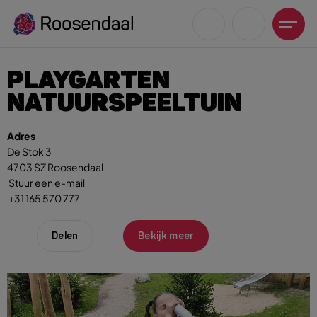
PLAYGARTEN
NATUURSPEELTUIN
Adres
De Stok 3
Zoeksuggesties
4703 SZ Roosendaal
UITagenda
Stuur een e-mail
Wandelen
+31 165 570 777
Fietsen
Winkeltijden en koopzondagen
Delen
Bekijk meer