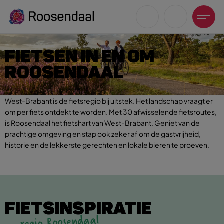
FIETSEN IN EN OM
ROOSENDAAL
West-Brabant is de fietsregio bij uitstek. Het landschap vraagt er
Zoeksuggesties
om per fiets ontdekt te worden.
Met 30 afwisselende fietsroutes,
is Roosendaal het fietshart van West-Brabant. Geniet van de
UITagenda
prachtige omgeving en stap ook zeker af om de gastvrijheid,
Wandelen
historie en de lekkerste gerechten en lokale bieren te proeven.
Fietsen
Winkeltijden en koopzondagen
FIETSINSPIRATIE
regio Roosendaal