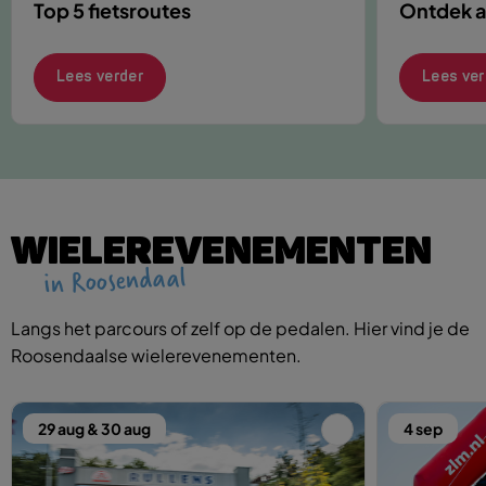
Top 5 fietsroutes
Ontdek al
Lees verder
Lees ver
WIELEREVENEMENTEN
in Roosendaal
Langs het parcours of zelf op de pedalen. Hier vind je de
Roosendaalse wielerevenementen.
29 aug & 30 aug
4 sep