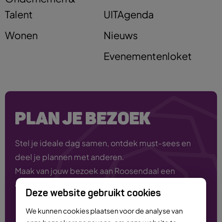
Talent
UITAgenda
Wonen
Nieuws
Evenementenloket
PLAN JE BEZOEK
Stel je ideale dag samen, ontdek must-sees en
deel je plannen met anderen.
Maak van jouw bezoek aan Roosendaal een
onvergetelijke ervaring!
Deze website gebruikt cookies
We kunnen cookies plaatsen voor de analyse van