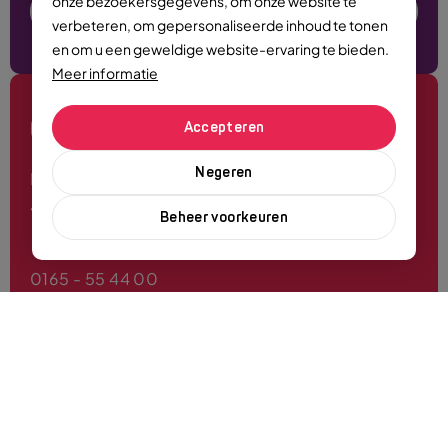
onze bezoekersgegevens, om onze website te
Plan nu je bezoek
verbeteren, om gepersonaliseerde inhoud te tonen
en om u een geweldige website-ervaring te bieden.
Meer informatie
CONTACT
Accepteren
Negeren
Markt 6
4701 PE Roosendaal
Beheer voorkeuren
0165 - 55 44 00
info@roosendaalcitymarketing.nl
Volg ons