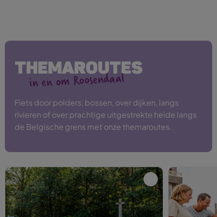
THEMAROUTES
in en om Roosendaal
Fiets door polders, bossen, over dijken, langs
rivieren of over prachtige uitgestrekte heide langs
de Belgische grens met onze themaroutes.