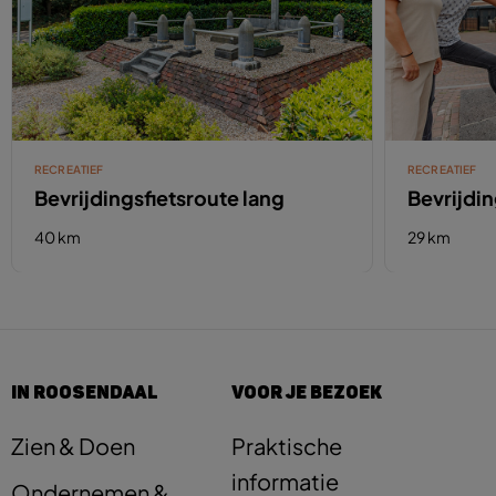
RECREATIEF
RECREATIEF
Bevrijdingsfietsroute lang
Bevrijdin
40 km
29 km
IN ROOSENDAAL
VOOR JE BEZOEK
Zien & Doen
Praktische
informatie
Ondernemen &