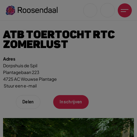
ATB TOERTOCHT RTC
ZOMERLUST
Adres
Dorpshuis de Spil
Zoeksuggesties
Plantagebaan 223
UITagenda
4725 AC Wouwse Plantage
Wandelen
Stuur een e-mail
Fietsen
Winkeltijden en koopzondagen
Delen
Inschrijven