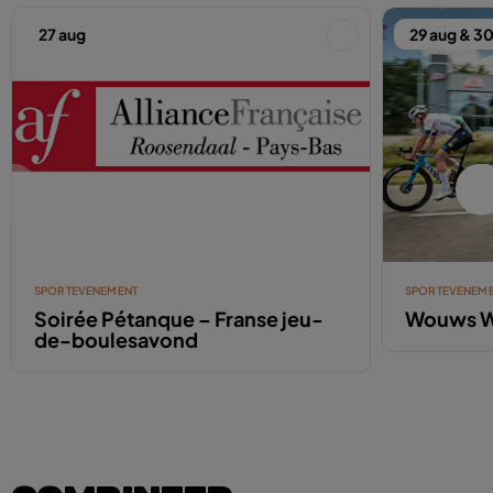
27 aug
29 aug & 3
SPORTEVENEMENT
SPORTEVENEM
Soirée Pétanque – Franse jeu-
Wouws W
de-boulesavond