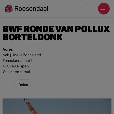
BWF RONDE VAN POLLUX
BORTELDONK
Adres
Zoeksuggesties
Nabij Hoeve Zonneland
Zonnelandstraat 6
UITagenda
4709 RA Nispen
Wandelen
Stuur een e-mail
Fietsen
Winkeltijden en koopzondagen
Delen