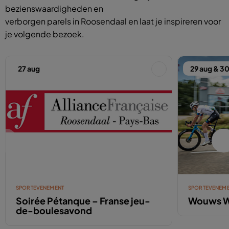
bezienswaardigheden en
verborgen parels in Roosendaal en laat je inspireren voor
je volgende bezoek.
27 aug
29 aug & 3
SPORTEVENEMENT
SPORTEVENEM
Soirée Pétanque – Franse jeu-
Wouws W
de-boulesavond