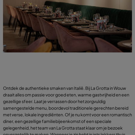
Ontdek de authentieke smaken van Italië. Bij La Grotta in Wouw
draait alles om passie voor goed eten, warme gastvrijheid en een
gezellige sfeer. Laat je verrassen door het zorgvuldig
samengestelde menu, boordevol traditionele gerechten bereid
met verse, lokale ingrediënten. Of je nu komt voor een romantisch
diner, een gezellige familiebijeenkomst of een speciale
gelegenheid, het team van La Grotta staat klaar om je bezoek
onvergetelijk te maken. Wanneer je zin hebt in iets lekkers thuis,