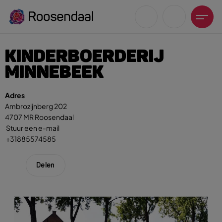
KINDERBOERDERIJ
MINNEBEEK
Adres
Ambrozijnberg 202
Zoeksuggesties
4707 MR Roosendaal
UITagenda
Stuur een e-mail
Wandelen
+31885574585
Fietsen
Winkeltijden en koopzondagen
Delen