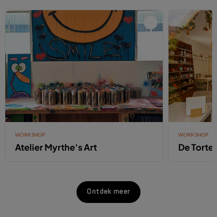
WORKSHOP
WORKSHOP
Atelier Myrthe's Art
De Tortel
Ontdek meer