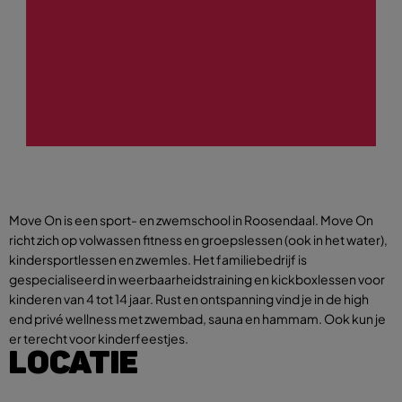
Move On is een sport- en zwemschool in Roosendaal. Move On
richt zich op volwassen fitness en groepslessen (ook in het water),
kindersportlessen en zwemles. Het familiebedrijf is
gespecialiseerd in weerbaarheidstraining en kickboxlessen voor
kinderen van 4 tot 14 jaar. Rust en ontspanning vind je in de high
end privé wellness met zwembad, sauna en hammam. Ook kun je
er terecht voor kinderfeestjes.
LOCATIE