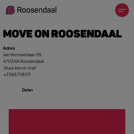
MOVE ON ROOSENDAAL
Adres
Jan Vermeerlaan 115
4703 KK Roosendaal
Zoeksuggesties
Stuur een e-mail
UITagenda
+31165708311
Wandelen
Fietsen
Delen
Winkeltijden en koopzondagen