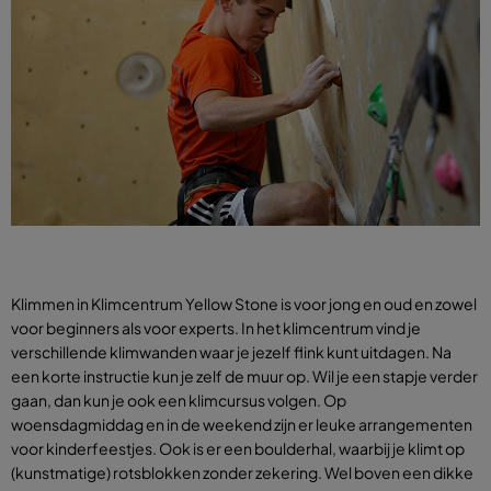
Klimmen in Klimcentrum Yellow Stone is voor jong en oud en zowel
voor beginners als voor experts. In het klimcentrum vind je
verschillende klimwanden waar je jezelf flink kunt uitdagen. Na
een korte instructie kun je zelf de muur op. Wil je een stapje verder
gaan, dan kun je ook een klimcursus volgen. Op
woensdagmiddag en in de weekend zijn er leuke arrangementen
voor kinderfeestjes. Ook is er een boulderhal, waarbij je klimt op
(kunstmatige) rotsblokken zonder zekering. Wel boven een dikke