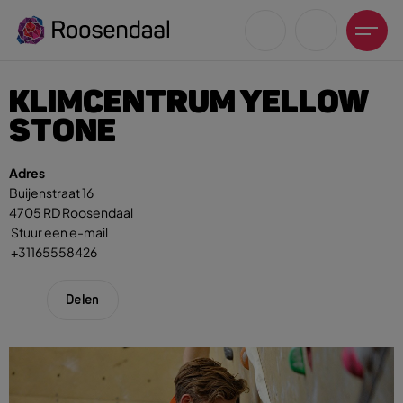
KLIMCENTRUM YELLOW
STONE
Adres
Buijenstraat 16
Zoeksuggesties
4705 RD Roosendaal
UITagenda
Stuur een e-mail
Wandelen
+31165558426
Fietsen
Winkeltijden en koopzondagen
Delen