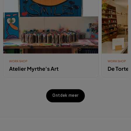
WORKSHOP
WORKSHOP
Atelier Myrthe's Art
De Tortel
Ontdek meer