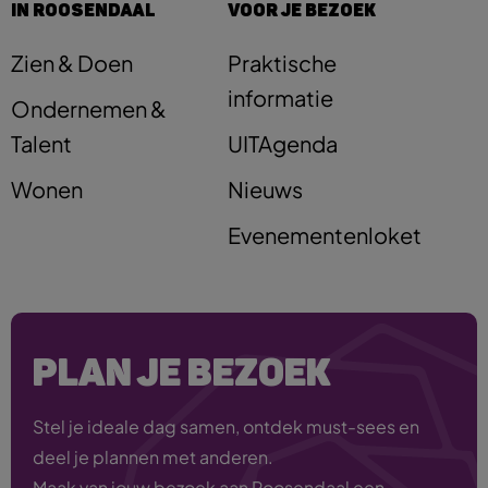
IN ROOSENDAAL
VOOR JE BEZOEK
Zien & Doen
Praktische
informatie
Ondernemen &
Talent
UITAgenda
Wonen
Nieuws
Evenementenloket
PLAN JE BEZOEK
Stel je ideale dag samen, ontdek must-sees en
deel je plannen met anderen.
Maak van jouw bezoek aan Roosendaal een