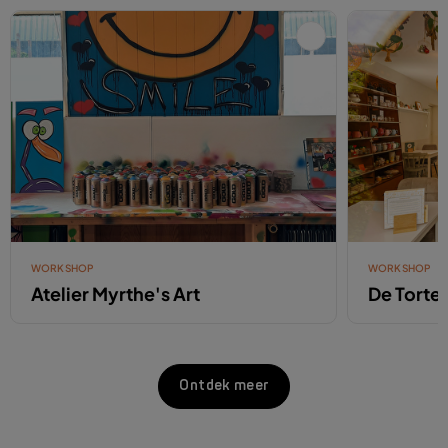
WORKSHOP
WORKSHOP
Atelier Myrthe's Art
De Tortel
Ontdek meer