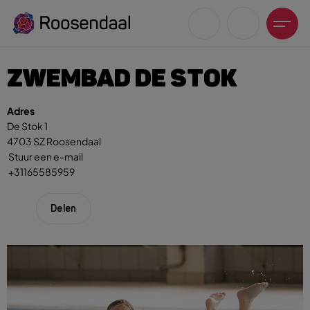
ZWEMBAD DE STOK
Adres
De Stok 1
4703 SZ Roosendaal
Zoeksuggesties
Stuur een e-mail
UITagenda
+31165585959
Wandelen
Fietsen
Delen
Winkeltijden en koopzondagen