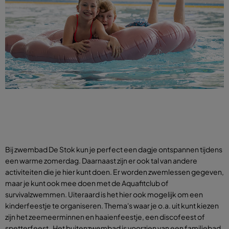
Bij zwembad De Stok kun je perfect een dagje ontspannen tijdens
een warme zomerdag. Daarnaast zijn er ook tal van andere
activiteiten die je hier kunt doen. Er worden zwemlessen gegeven,
maar je kunt ook mee doen met de Aquafitclub of
survivalzwemmen. Uiteraard is het hier ook mogelijk om een
kinderfeestje te organiseren. Thema's waar je o.a. uit kunt kiezen
zijn het zeemeerminnen en haaienfeestje, een discofeest of
spetterfeest. Het buitenzwembad is voorzien van een familiebad