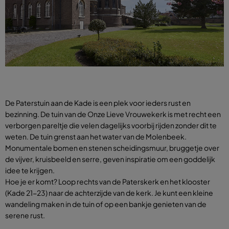
De Paterstuin aan de Kade is een plek voor ieders rust en
bezinning. De tuin van de Onze Lieve Vrouwekerk is met recht een
verborgen pareltje die velen dagelijks voorbij rijden zonder dit te
weten. De tuin grenst aan het water van de Molenbeek.
Monumentale bomen en stenen scheidingsmuur, bruggetje over
de vijver, kruisbeeld en serre, geven inspiratie om een goddelijk
idee te krijgen.
Hoe je er komt? Loop rechts van de Paterskerk en het klooster
(Kade 21-23) naar de achterzijde van de kerk. Je kunt een kleine
wandeling maken in de tuin of op een bankje genieten van de
serene rust.