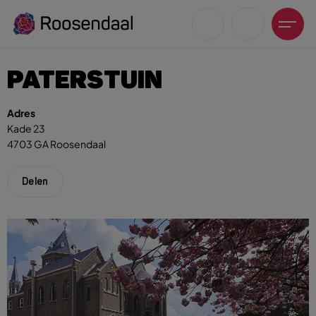
PATERSTUIN
Adres
Kade 23
4703 GA Roosendaal
Zoeksuggesties
UITagenda
Delen
Wandelen
Fietsen
Winkeltijden en koopzondagen