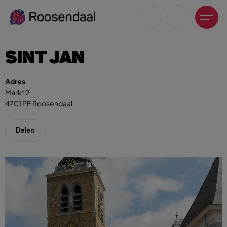
SINT JAN
Adres
Markt 2
4701 PE Roosendaal
Zoeksuggesties
UITagenda
Delen
Wandelen
Fietsen
Winkeltijden en koopzondagen