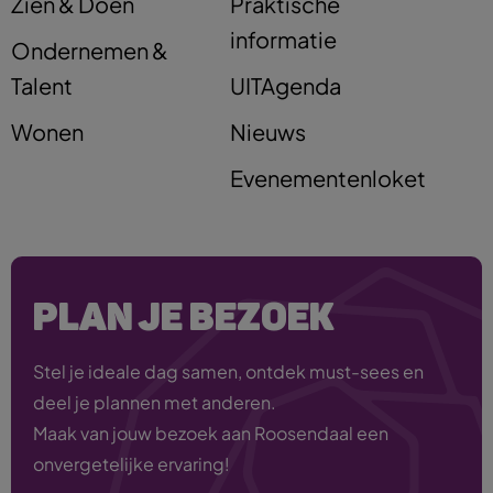
Zien & Doen
Praktische
informatie
Ondernemen &
Talent
UITAgenda
Wonen
Nieuws
Evenementenloket
PLAN JE BEZOEK
Stel je ideale dag samen, ontdek must-sees en
deel je plannen met anderen.
Maak van jouw bezoek aan Roosendaal een
onvergetelijke ervaring!