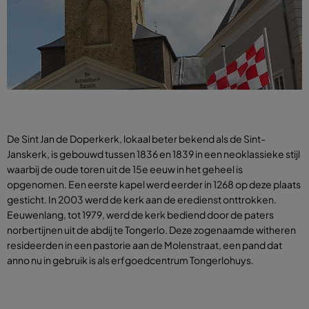
De Sint Jan de Doperkerk, lokaal beter bekend als de Sint-
Janskerk, is gebouwd tussen 1836 en 1839 in een neoklassieke stijl
waarbij de oude toren uit de 15e eeuw in het geheel is
opgenomen. Een eerste kapel werd eerder in 1268 op deze plaats
gesticht. In 2003 werd de kerk aan de eredienst onttrokken.
Eeuwenlang, tot 1979, werd de kerk bediend door de paters
norbertijnen uit de abdij te Tongerlo. Deze zogenaamde witheren
resideerden in een pastorie aan de Molenstraat, een pand dat
anno nu in gebruik is als erfgoedcentrum Tongerlohuys.