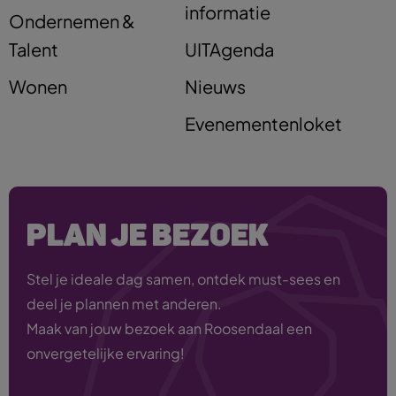
informatie
Ondernemen &
Talent
UITAgenda
Wonen
Nieuws
Evenementenloket
PLAN JE BEZOEK
Stel je ideale dag samen, ontdek must-sees en
deel je plannen met anderen.
Maak van jouw bezoek aan Roosendaal een
onvergetelijke ervaring!