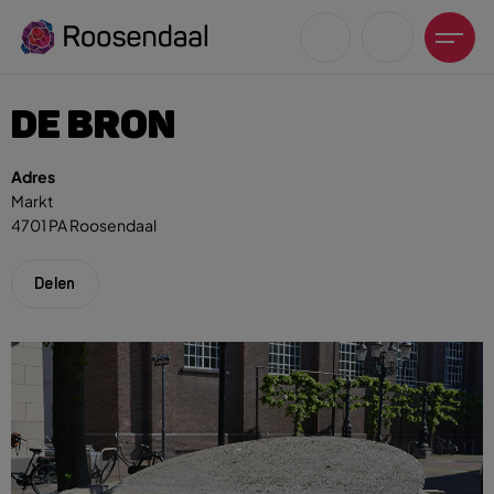
DE BRON
Adres
Markt
4701 PA Roosendaal
Zoeksuggesties
UITagenda
Delen
Wandelen
Fietsen
Winkeltijden en koopzondagen