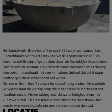
Het kunstwerk ‘Bron’ is op 16 januari 1992 door wethouder Leo
Gerrichhauzen onthuld. Het kunstwerk is gemaakt door Olav
Koreman uit Breda, afgestudeerd aan de Koninklijke Academie in
Den Bosch en bestaat uit een hardstenen basement met daarop
een betonnen schaal met een kantelend deksel dat schijnbaar
omhoog gedrukt wordt door het water.
De naam ‘Bron’ heeft verschillende achtergronden. Als subtiele
verwijzing naar de waterpomp die in bijna iedere stad naast het
raadhuis stond. Als verwijzing naar de waterkringloop van het
kunstwerk zelf. En als inspiratiebron omdat het kunstwerk het
eerste was van de geplande beeldenroute door de stad.
LOCATIE