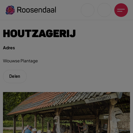
HOUTZAGERIJ
Adres
Wouwse Plantage
Zoeksuggesties
UITagenda
Delen
Wandelen
Fietsen
Winkeltijden en koopzondagen