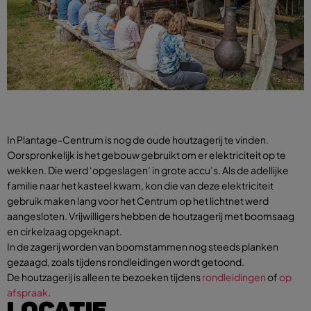
In Plantage-Centrum is nog de oude houtzagerij te vinden.
Oorspronkelijk is het gebouw gebruikt om er elektriciteit op te
wekken. Die werd ‘opgeslagen’ in grote accu’s. Als de adellijke
familie naar het kasteel kwam, kon die van deze elektriciteit
gebruik maken lang voor het Centrum op het lichtnet werd
aangesloten. Vrijwilligers hebben de houtzagerij met boomsaag
en cirkelzaag opgeknapt.
In de zagerij worden van boomstammen nog steeds planken
gezaagd, zoals tijdens rondleidingen wordt getoond.
De houtzagerij is alleen te bezoeken tijdens
rondleidingen
of
op
afspraak
.
LOCATIE