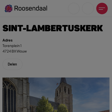
SINT-LAMBERTUSKERK
Adres
Torenplein 1
4724 BX Wouw
Zoeksuggesties
UITagenda
Delen
Wandelen
Fietsen
Winkeltijden en koopzondagen