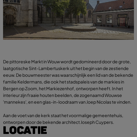
De pittoreske Markt in Wouw wordt gedomineerd door de grote,
laatgotische Sint-Lambertuskerk uit het begin van de zestiende
eeuw. De bouwmeester was waarschijnlijk een lid van de bekende
familie Keldermans, die ook het stadspaleis van de markies in
Bergen op Zoom, het Markiezenhof, ontworpen heeft. In het
interieur zijn fraaie houten beelden, de zogenaamd Wouwse
'mannekes', en een glas-in-loodraam van Joep Nicolas te vinden.
Aan de voet van de kerk staat het voormalige gemeentehuis,
ontworpen door de bekende architect Joseph Cuypers.
LOCATIE