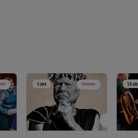
1 okt
13 ok
riet
Favoriet