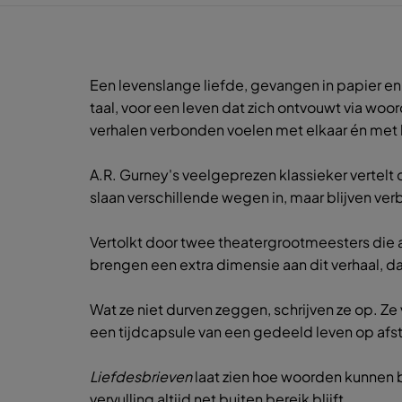
Een levenslange liefde, gevangen in papier en 
taal, voor een leven dat zich ontvouwt via woor
verhalen verbonden voelen met elkaar én met h
A.R. Gurney's veelgeprezen klassieker vertelt 
slaan verschillende wegen in, maar blijven ver
Vertolkt door twee theatergrootmeesters die a
brengen een extra dimensie aan dit verhaal, dat 
Wat ze niet durven zeggen, schrijven ze op. Ze
een tijdcapsule van een gedeeld leven op afst
Liefdesbrieven
laat zien hoe woorden kunnen b
vervulling altijd net buiten bereik blijft.