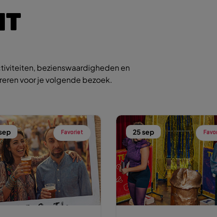
IT
tiviteiten, bezienswaardigheden en
ireren voor je volgende bezoek.
 sep
25 sep
Favoriet
Favo