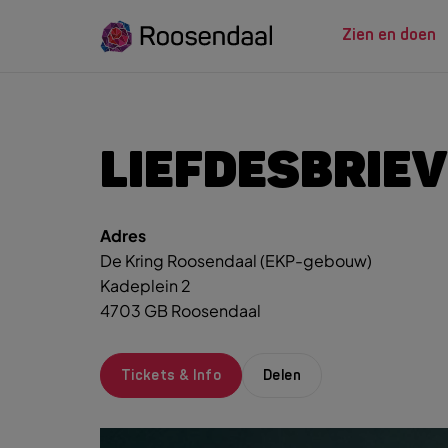
Zien en doen
ZIEN EN
LEREN
LIEFDESBRIE
Adres
Zoeksug
UITagenda
Studeren in Roosendaal
De Kring Roosendaal (EKP-gebouw)
UITag
Wandelen
INTROosendaal
Kadeplein 2
Wand
Eten & Drinken
4703 GB Roosendaal
Fiets
Activiteiten
Winke
Plan je bezoek
Tickets & Info
Delen