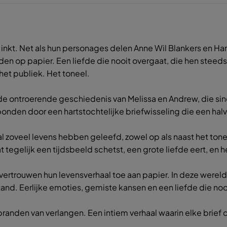
inkt. Net als hun personages delen Anne Wil Blankers en Han
den op papier. Een liefde die nooit overgaat, die hen steeds 
et publiek. Het toneel.
de ontroerende geschiedenis van Melissa en Andrew, die sind
bonden door een hartstochtelijke briefwisseling die een halv
l zoveel levens hebben geleefd, zowel op als naast het ton
tegelijk een tijdsbeeld schetst, een grote liefde eert, en het
 vertrouwen hun levensverhaal toe aan papier. In deze werel
and. Eerlijke emoties, gemiste kansen en een liefde die noo
randen van verlangen. Een intiem verhaal waarin elke brief