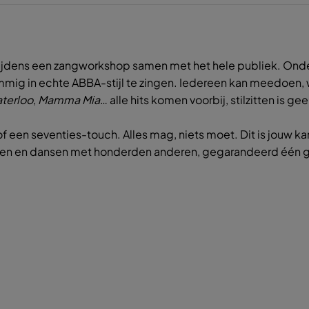
p tijdens een zangworkshop samen met het hele publiek. Ond
mmig in echte ABBA-stijl te zingen. Iedereen kan meedoen, w
terloo
,
Mamma Mia
… alle hits komen voorbij, stilzitten is ge
rk of een seventies-touch. Alles mag, niets moet. Dit is jouw k
ngen en dansen met honderden anderen, gegarandeerd één g