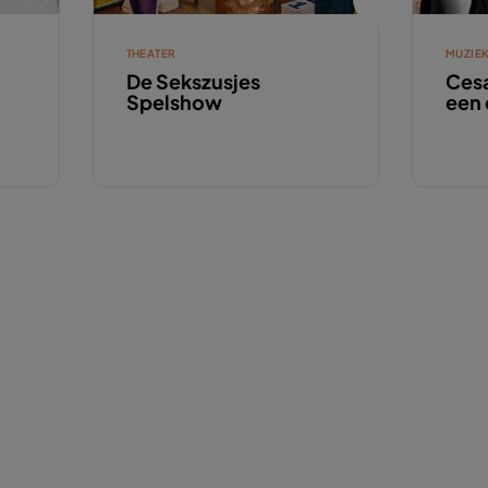
THEATER
MUZIE
De Sekszusjes
Cesa
Spelshow
een