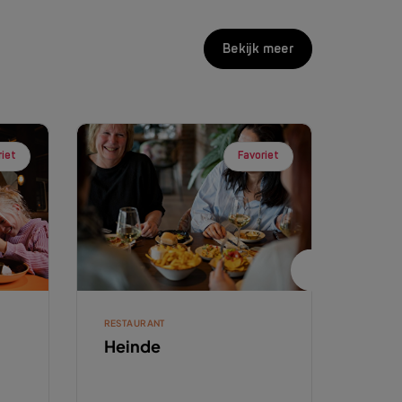
Bekijk meer
riet
Favoriet
RESTAURANT
RESTA
Heinde
De H
Wo