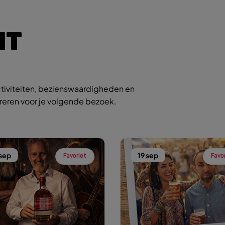
IT
tiviteiten, bezienswaardigheden en
ireren voor je volgende bezoek.
 sep
19 sep
Favoriet
Favo