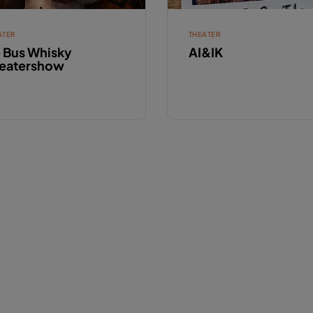
ATER
THEATER
 Bus Whisky
AI&IK
eatershow