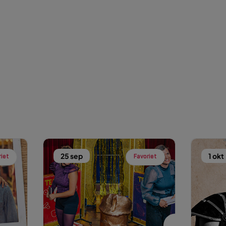
25 sep
1 okt
riet
Favoriet