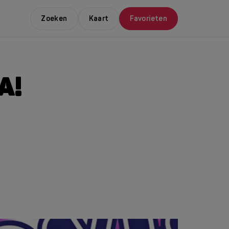
Zoeken
Kaart
Favorieten
A!
E LEUKSTE EVENTS
NDAAL
da