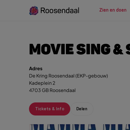
Zien en doen
ZIEN EN
LEREN
MOVIE SING &
Adres
Zoeksug
UITagenda
Studeren in Roosendaal
De Kring Roosendaal (EKP-gebouw)
UITag
Wandelen
INTROosendaal
Kadeplein 2
Wand
Eten & Drinken
4703 GB Roosendaal
Fiets
Activiteiten
Winke
Plan je bezoek
Tickets & Info
Delen