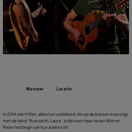
Wanneer
Locatie
In 2014 sterft Riet, alleen en verbitterd. Als op de kist een krans ligt
met de tekst ‘Rust zacht, Laura’, is dat voor haar neven Wim en
Peter het begin van hun zoektocht.