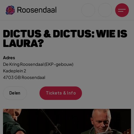
DICTUS & DICTUS: WIE IS
LAURA?
Adres
De Kring Roosendaal (EKP-gebouw)
Zoeksuggesties
Kadeplein 2
UITagenda
4703 GB Roosendaal
Wandelen
Fietsen
Delen
Tickets & Info
Winkeltijden en koopzondagen