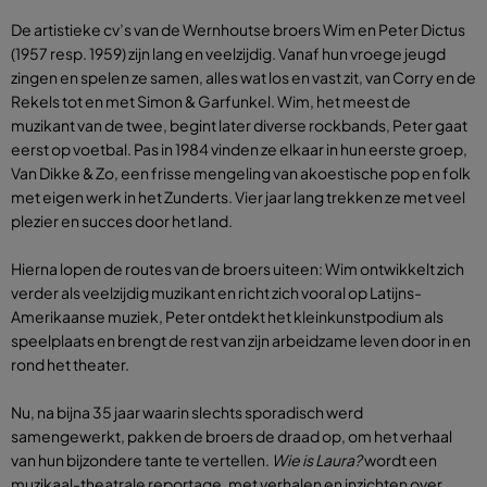
De artistieke cv’s van de Wernhoutse broers Wim en Peter Dictus
(1957 resp. 1959) zijn lang en veelzijdig. Vanaf hun vroege jeugd
zingen en spelen ze samen, alles wat los en vast zit, van Corry en de
Rekels tot en met Simon & Garfunkel. Wim, het meest de
muzikant van de twee, begint later diverse rockbands, Peter gaat
eerst op voetbal. Pas in 1984 vinden ze elkaar in hun eerste groep,
Van Dikke & Zo, een frisse mengeling van akoestische pop en folk
met eigen werk in het Zunderts. Vier jaar lang trekken ze met veel
plezier en succes door het land.
Hierna lopen de routes van de broers uiteen: Wim ontwikkelt zich
verder als veelzijdig muzikant en richt zich vooral op Latijns-
Amerikaanse muziek, Peter ontdekt het kleinkunstpodium als
speelplaats en brengt de rest van zijn arbeidzame leven door in en
rond het theater.
Nu, na bijna 35 jaar waarin slechts sporadisch werd
samengewerkt, pakken de broers de draad op, om het verhaal
van hun bijzondere tante te vertellen.
Wie is Laura?
wordt een
muzikaal-theatrale reportage, met verhalen en inzichten over