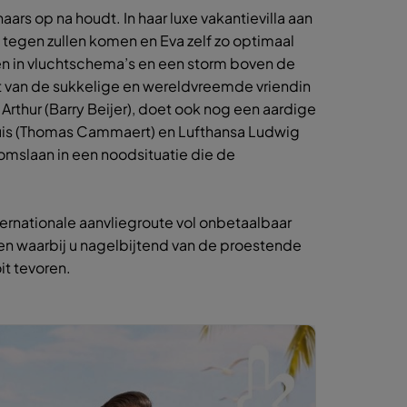
ars op na houdt. In haar luxe vakantievilla aan
t tegen zullen komen en Eva zelf zo optimaal
en in vluchtschema’s en een storm boven de
st van de sukkelige en wereldvreemde vriendin
 Arthur (Barry Beijer), doet ook nog een aardige
e Louis (Thomas Cammaert) en Lufthansa Ludwig
 omslaan in een noodsituatie die de
ernationale aanvliegroute vol onbetaalbaar
en waarbij u nagelbijtend van de proestende
it tevoren.