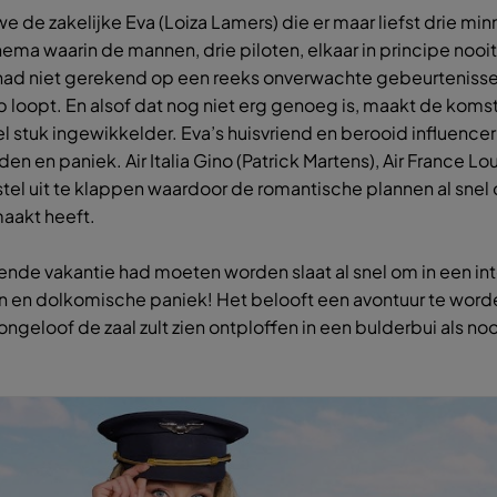
e zakelijke Eva (Loiza Lamers) die er maar liefst drie minna
chema waarin de mannen, drie piloten, elkaar in principe nooi
 had niet gerekend op een reeks onverwachte gebeurteniss
p loopt. En alsof dat nog niet erg genoeg is, maakt de kom
l stuk ingewikkelder. Eva’s huisvriend en berooid influencer
anden en paniek. Air Italia Gino (Patrick Martens), Air Franc
stel uit te klappen waardoor de romantische plannen al snel
maakt heeft.
de vakantie had moeten worden slaat al snel om in een int
 en dolkomische paniek! Het belooft een avontuur te word
eloof de zaal zult zien ontploffen in een bulderbui als noo