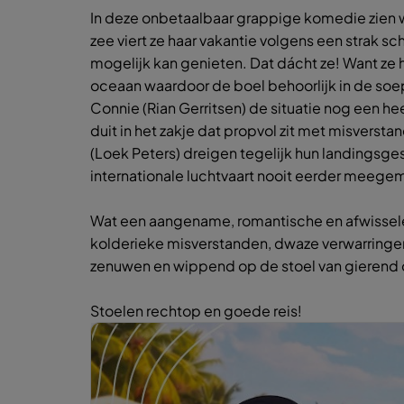
In deze onbetaalbaar grappige komedie zien we d
zee viert ze haar vakantie volgens een strak s
mogelijk kan genieten. Dat dácht ze! Want ze
oceaan waardoor de boel behoorlijk in de soe
Connie (Rian Gerritsen) de situatie nog een hee
duit in het zakje dat propvol zit met misverst
(Loek Peters) dreigen tegelijk hun landingsge
internationale luchtvaart nooit eerder meege
Wat een aangename, romantische en afwisselen
kolderieke misverstanden, dwaze verwarringen
zenuwen en wippend op de stoel van gierend ong
Stoelen rechtop en goede reis!