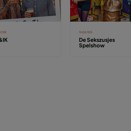
ATER
THEATER
&IK
De Sekszusjes
Spelshow