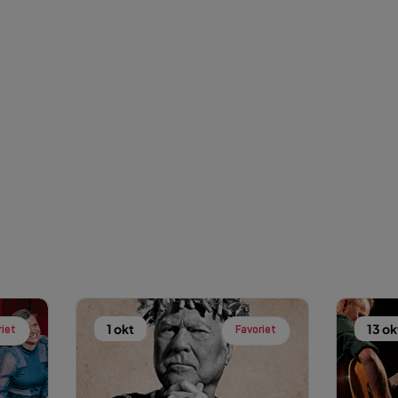
1 okt
13 ok
riet
Favoriet