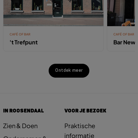
CAFÉ OF BAR
CAFÉ OF BAR
't Trefpunt
Bar New 
Ontdek meer
IN ROOSENDAAL
VOOR JE BEZOEK
Zien & Doen
Praktische
informatie