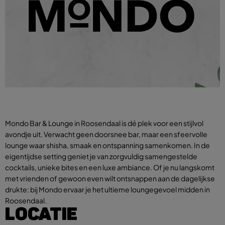
Mondo Bar & Lounge in Roosendaal is dé plek voor een stijlvol
avondje uit. Verwacht geen doorsnee bar, maar een sfeervolle
lounge waar shisha, smaak en ontspanning samenkomen. In de
eigentijdse setting geniet je van zorgvuldig samengestelde
cocktails, unieke bites en een luxe ambiance. Of je nu langskomt
met vrienden of gewoon even wilt ontsnappen aan de dagelijkse
drukte: bij Mondo ervaar je het ultieme loungegevoel midden in
Roosendaal.
LOCATIE