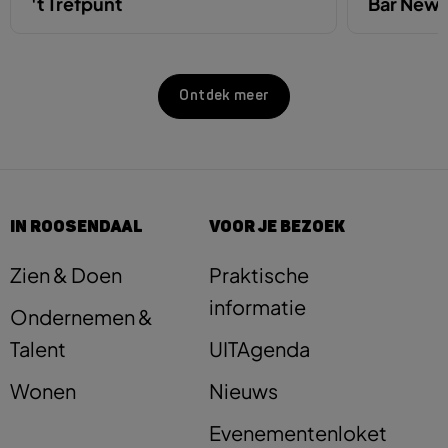
't Trefpunt
Bar New 
Ontdek meer
IN ROOSENDAAL
VOOR JE BEZOEK
Zien & Doen
Praktische
informatie
Ondernemen &
Talent
UITAgenda
Wonen
Nieuws
Evenementenloket