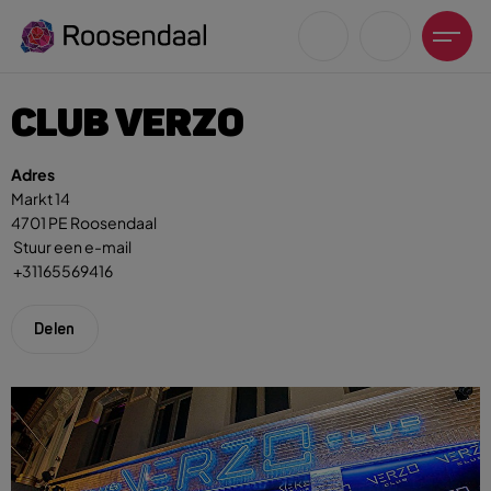
CLUB VERZO
Adres
Markt 14
4701 PE Roosendaal
Zoeksuggesties
Stuur een e-mail
+31165569416
UITagenda
Wandelen
Delen
Fietsen
Winkeltijden en koopzondagen