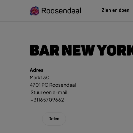
Zien en doen
ZIEN EN
LEREN
BAR NEW YOR
Adres
Zoeksug
UITagenda
Studeren in Roosendaal
Markt 30
UITag
Wandelen
INTROosendaal
4701 PG Roosendaal
Wand
Eten & Drinken
Stuur een e-mail
Fiets
+31165709662
Activiteiten
Winke
Plan je bezoek
Delen