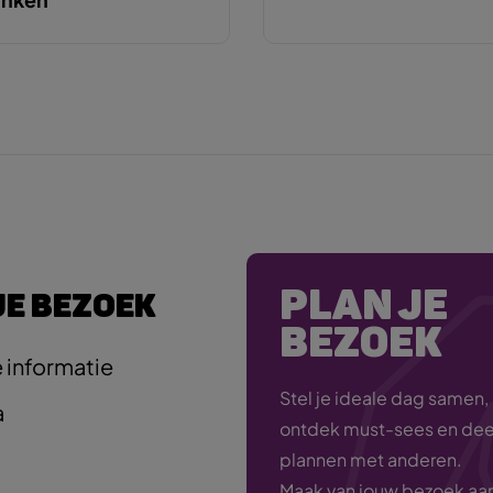
PLAN JE
JE BEZOEK
BEZOEK
 informatie
Stel je ideale dag samen,
a
ontdek must-sees en deel
plannen met anderen.
Maak van jouw bezoek aa