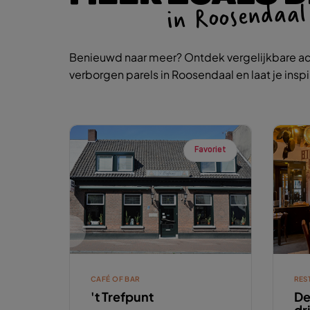
in Roosendaal
Benieuwd naar meer? Ontdek vergelijkbare ac
verborgen parels in Roosendaal en laat je insp
Favoriet
CAFÉ OF BAR
RES
't Trefpunt
De
dr