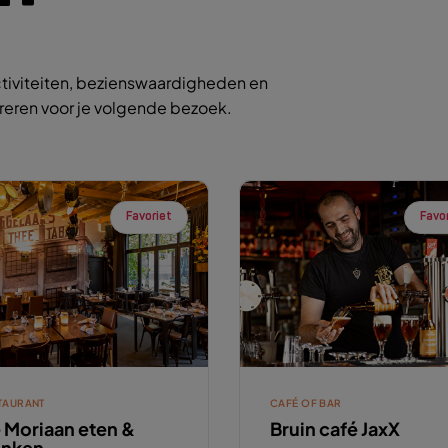
tiviteiten, bezienswaardigheden en
ireren voor je volgende bezoek.
Favoriet
Favo
TAURANT
CAFÉ OF BAR
 Moriaan eten &
Bruin café JaxX
inken