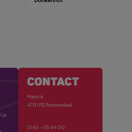
CONTACT
Markt 6
4701 PE Roosendaal
 je
0165 - 55 44 00
n