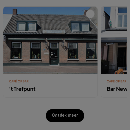
CAFÉ OF BAR
CAFÉ OF BAR
't Trefpunt
Bar New 
Ontdek meer