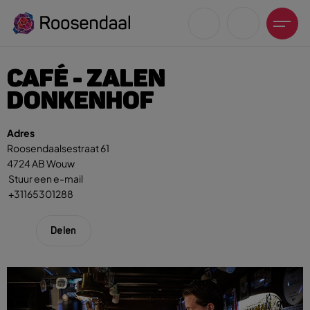
CAFÉ - ZALEN
DONKENHOF
Adres
Roosendaalsestraat 61
Zoeksuggesties
4724 AB Wouw
UITagenda
Stuur een e-mail
Wandelen
+31165301288
Fietsen
Winkeltijden en koopzondagen
Delen