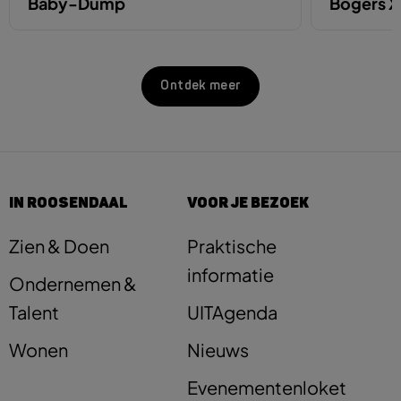
Baby-Dump
Bogers 
Ontdek meer
IN ROOSENDAAL
VOOR JE BEZOEK
Zien & Doen
Praktische
informatie
Ondernemen &
Talent
UITAgenda
Wonen
Nieuws
Evenementenloket