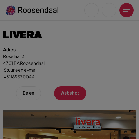
LIVERA
Adres
Roselaar 3
4701 BA Roosendaal
Zoeksuggesties
Stuur een e-mail
+31165570044
UITagenda
Wandelen
Delen
Webshop
Fietsen
Winkeltijden en koopzondagen