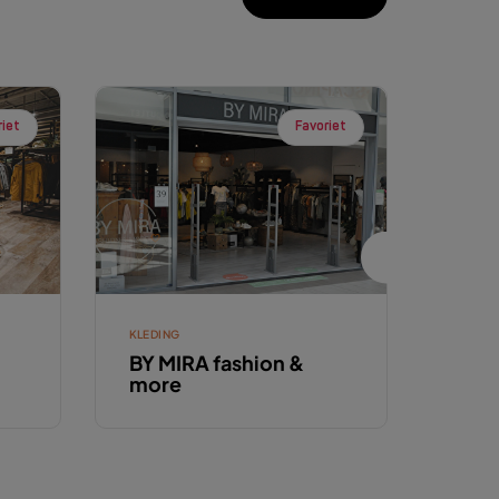
riet
Favoriet
KLEDING
KLEDI
BY MIRA fashion &
C&A
more