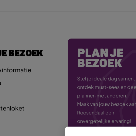
PLAN JE
JE BEZOEK
BEZOEK
 informatie
Stel je ideale dag samen,
a
ontdek must-sees en deel
plannen met anderen.
Maak van jouw bezoek aa
tenloket
Roosendaal een
onvergetelijke ervaring!