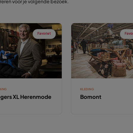
ireren voor je volgende bezoek.
Favoriet
Favo
DING
KLEDING
gers XL Herenmode
Bomont