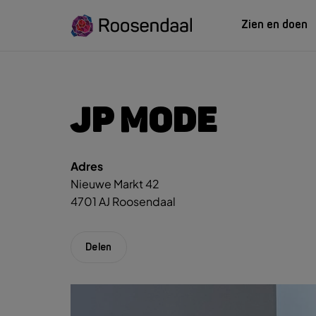
Zien en doen
ZIEN EN
LEREN
JP MODE
Adres
Zoeksug
UITagenda
Studeren in Roosendaal
Nieuwe Markt 42
UITag
Wandelen
INTROosendaal
4701 AJ Roosendaal
Wand
Eten & Drinken
Fiets
Activiteiten
Winke
Delen
Plan je bezoek