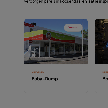
verborgen parels in Roosendaal en laat je insp
Favoriet
KINDEREN
KLE
Baby-Dump
Bo