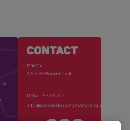
CONTACT
Markt 6
4701 PE Roosendaal
 je
0165 - 55 44 00
n
info@roosendaalcitymarketing.nl
Volg ons