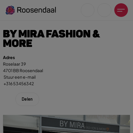
BY MIRA FASHION &
MORE
Adres
Zoeksuggesties
Roselaar 39
4701 BB Roosendaal
UITagenda
Stuur een e-mail
Wandelen
+316 53456342
Fietsen
Winkeltijden en koopzondagen
Delen