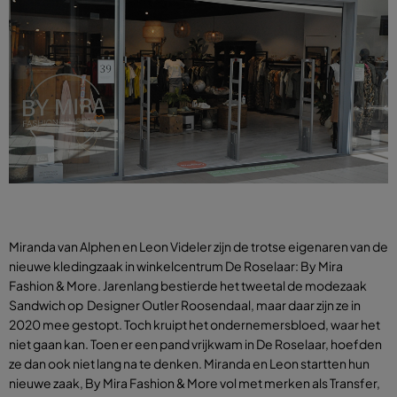
Miranda van Alphen en Leon Videler zijn de trotse eigenaren van de
nieuwe kledingzaak in winkelcentrum De Roselaar: By Mira
Fashion & More. Jarenlang bestierde het tweetal de modezaak
Sandwich op Designer Outler Roosendaal, maar daar zijn ze in
2020 mee gestopt. Toch kruipt het ondernemersbloed, waar het
niet gaan kan. Toen er een pand vrijkwam in De Roselaar, hoefden
ze dan ook niet lang na te denken. Miranda en Leon startten hun
nieuwe zaak, By Mira Fashion & More vol met merken als Transfer,