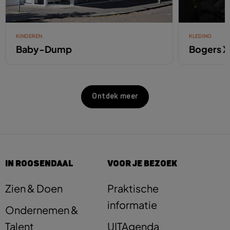
KINDEREN
KLEDING
Baby-Dump
Bogers 
Ontdek meer
IN ROOSENDAAL
VOOR JE BEZOEK
Zien & Doen
Praktische
informatie
Ondernemen &
Talent
UITAgenda