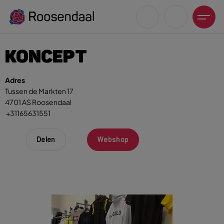
KONCEPT
Adres
Tussen de Markten 17
4701 AS Roosendaal
Zoeksuggesties
+31165631551
UITagenda
Wandelen
Delen
Webshop
Fietsen
Winkeltijden en koopzondagen