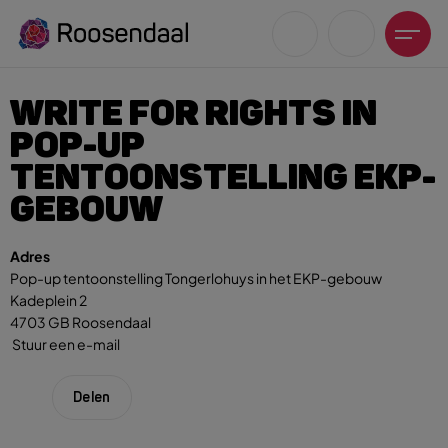
WRITE FOR RIGHTS IN
POP-UP
TENTOONSTELLING EKP-
GEBOUW
Zoeksuggesties
UITagenda
Adres
Wandelen
Pop-up tentoonstelling Tongerlohuys in het EKP-gebouw
Kadeplein 2
Fietsen
4703 GB Roosendaal
Winkeltijden en koopzondagen
Stuur een e-mail
Delen