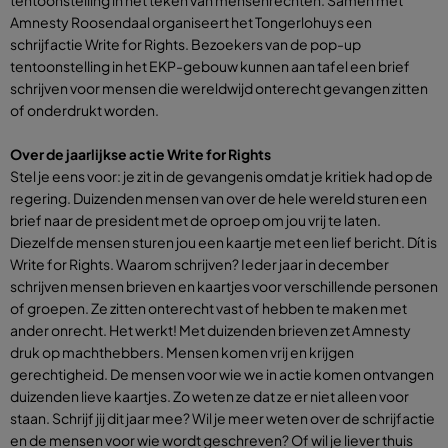
Amnesty Roosendaal organiseert het Tongerlohuys een
schrijfactie Write for Rights. Bezoekers van de pop-up
tentoonstelling in het EKP-gebouw kunnen aan tafel een brief
schrijven voor mensen die wereldwijd onterecht gevangen zitten
of onderdrukt worden.
Over de jaarlijkse actie Write for Rights
Stel je eens voor: je zit in de gevangenis omdat je kritiek had op de
regering. Duizenden mensen van over de hele wereld sturen een
brief naar de president met de oproep om jou vrij te laten.
Diezelfde mensen sturen jou een kaartje met een lief bericht. Dít is
Write for Rights. Waarom schrijven? Ieder jaar in december
schrijven mensen brieven en kaartjes voor verschillende personen
of groepen. Ze zitten onterecht vast of hebben te maken met
ander onrecht. Het werkt! Met duizenden brieven zet Amnesty
druk op machthebbers. Mensen komen vrij en krijgen
gerechtigheid. De mensen voor wie we in actie komen ontvangen
duizenden lieve kaartjes. Zo weten ze dat ze er niet alleen voor
staan. Schrijf jij dit jaar mee? Wil je meer weten over de schrijfactie
en de mensen voor wie wordt geschreven? Of wil je liever thuis