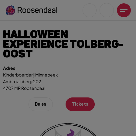
HALLOWEEN
EXPERIENCE TOLBERG-
OOST
Zoeksuggesties
Adres
Kinderboerderij Minnebeek
UITagenda
Ambrozijnberg 202
Wandelen
4707 MR Roosendaal
Fietsen
Winkeltijden en koopzondagen
Delen
Tickets