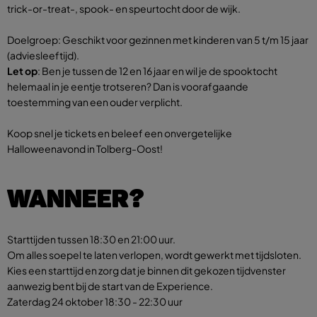
trick-or-treat-, spook- en speurtocht door de wijk.
​Doelgroep: Geschikt voor gezinnen met kinderen van 5 t/m 15 jaar
(adviesleeftijd).
Let op
: Ben je tussen de 12 en 16 jaar en wil je de spooktocht
helemaal in je eentje trotseren? Dan is voorafgaande
toestemming van een ouder verplicht.
Koop snel je tickets en beleef een onvergetelijke
Halloweenavond in Tolberg-Oost!
WANNEER?
Starttijden tussen 18:30 en 21:00 uur.
Om alles soepel te laten verlopen, wordt gewerkt met tijdsloten.
Kies een starttijd en zorg dat je binnen dit gekozen tijdvenster
aanwezig bent bij de start van de Experience.
Zaterdag 24 oktober
18:30 - 22:30 uur