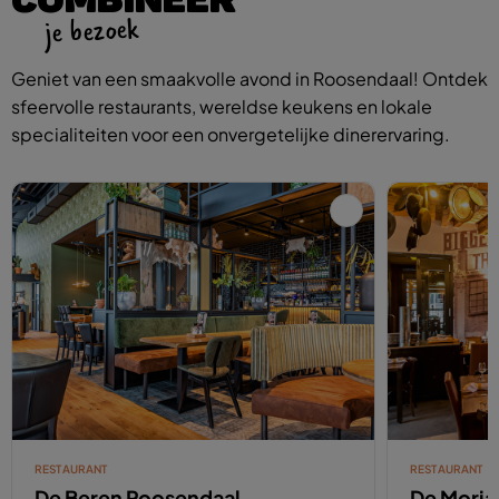
je bezoek
Geniet van een smaakvolle avond in Roosendaal! Ontdek
sfeervolle restaurants, wereldse keukens en lokale
specialiteiten voor een onvergetelijke dinerervaring.
RESTAURANT
RESTAURANT
De Beren Roosendaal
De Moria