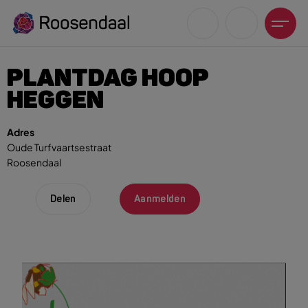
PLANTDAG HOOP
HEGGEN
Adres
Oude Turfvaartsestraat
Zoeksuggesties
Roosendaal
UITagenda
Wandelen
Delen
Aanmelden
Fietsen
Winkeltijden en koopzondagen