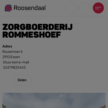
ZORGBOERDERIJ
ROMMESHOEF
Adres
Rouwmoer 6
Zoeksuggesties
2910 Essen
UITagenda
Stuur een e-mail
Wandelen
32479825443
Fietsen
Winkeltijden en koopzondagen
Delen