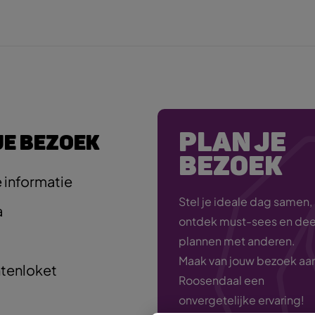
PLAN JE
JE BEZOEK
BEZOEK
 informatie
Stel je ideale dag samen,
a
ontdek must-sees en deel
plannen met anderen.
Maak van jouw bezoek aa
tenloket
Roosendaal een
onvergetelijke ervaring!