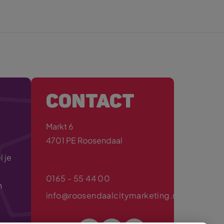
CONTACT
Markt 6
4701 PE Roosendaal
 je
0165 - 55 44 00
n
info@roosendaalcitymarketing.nl