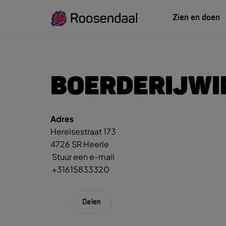
Zien en doen
ZIEN EN
LEREN
BOERDERIJWI
Adres
Zoeksug
UITagenda
Studeren in Roosendaal
Herelsestraat 173
UITag
Wandelen
INTROosendaal
4726 SR Heerle
Wand
Eten & Drinken
Stuur een e-mail
Fiets
+31615833320
Activiteiten
Winke
Plan je bezoek
Delen