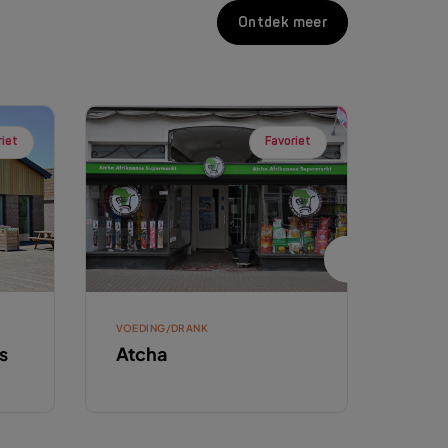
Ontdek meer
riet
Favoriet
VOEDING/DRANK
VOEDI
s
Atcha
Azz
Lev