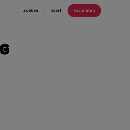
Zoeken
Kaart
Favorieten
RG
E LEUKSTE EVENTS
NDAAL
da