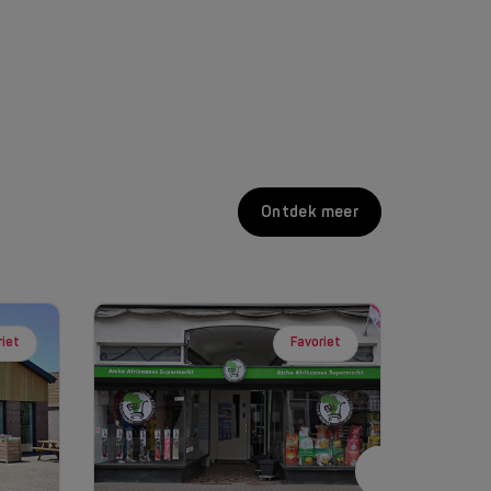
Ontdek meer
riet
Favoriet