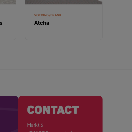
VOEDING/DRANK
VOEDI
s
Atcha
Azz
Lev
CONTACT
Markt 6