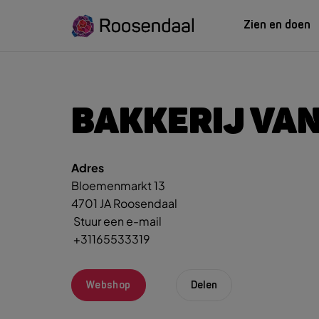
Zien en doen
ZIEN EN
LEREN
BAKKERIJ VAN
Adres
Zoeksug
UITagenda
Studeren in Roosendaal
Bloemenmarkt 13
UITag
Wandelen
INTROosendaal
4701 JA Roosendaal
Wand
Eten & Drinken
Stuur een e-mail
Fiets
+31165533319
Activiteiten
Winke
Plan je bezoek
Webshop
Delen