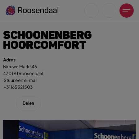
SCHOONENBERG
HOORCOMFORT
Adres
Nieuwe Markt 46
Zoeksuggesties
4701 AJ Roosendaal
UITagenda
Stuur een e-mail
Wandelen
+31165521503
Fietsen
Winkeltijden en koopzondagen
Delen