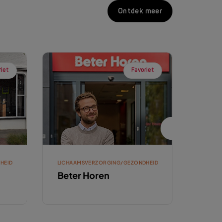
Ontdek meer
riet
Favoriet
HEID
LICHAAMSVERZORGING/GEZONDHEID
LICHA
Beter Horen
Blon