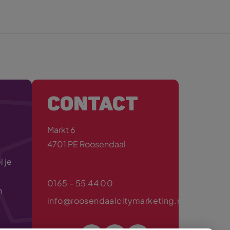
CONTACT
Markt 6
4701 PE Roosendaal
 je
0165 - 55 44 00
n
info@roosendaalcitymarketing.nl