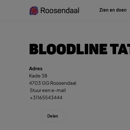
Zien en doen
ZIEN EN
LEREN
BLOODLINE T
Adres
Zoeksug
UITagenda
Studeren in Roosendaal
Kade 38
UITag
Wandelen
INTROosendaal
4703 GG Roosendaal
Wand
Eten & Drinken
Stuur een e-mail
Fiets
+31165543444
Activiteiten
Winke
Plan je bezoek
Delen