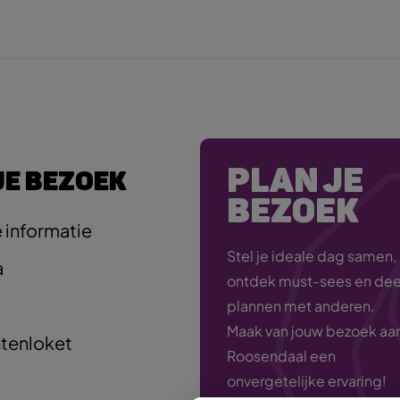
PLAN JE
JE BEZOEK
BEZOEK
 informatie
Stel je ideale dag samen,
a
ontdek must-sees en deel
plannen met anderen.
Maak van jouw bezoek aa
tenloket
Roosendaal een
onvergetelijke ervaring!