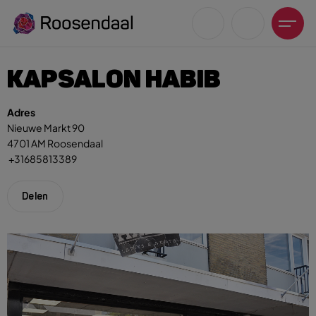
KAPSALON HABIB
Adres
Nieuwe Markt 90
4701 AM Roosendaal
Zoeksuggesties
+31685813389
UITagenda
Wandelen
Delen
Fietsen
Winkeltijden en koopzondagen