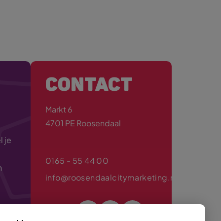
CONTACT
Markt 6
4701 PE Roosendaal
 je
0165 - 55 44 00
n
info@roosendaalcitymarketing.nl
Volg ons