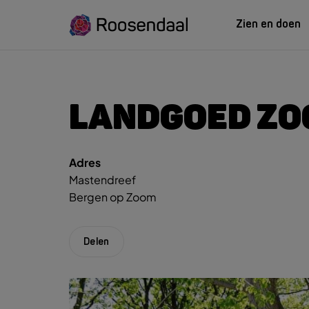
Zien en doen
ZIEN EN
LEREN
LANDGOED Z
Adres
Zoeksug
UITagenda
Studeren in Roosendaal
Mastendreef
UITag
Wandelen
INTROosendaal
Bergen op Zoom
Wand
Eten & Drinken
Fiets
Activiteiten
Winke
Delen
Plan je bezoek