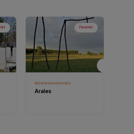
riet
Favoriet
BEZIENSWAARDIGHEID
RUSTP
Arales
Asp