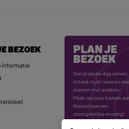
PLAN JE
JE BEZOEK
BEZOEK
 informatie
Stel je ideale dag samen,
a
ontdek must-sees en deel
plannen met anderen.
Maak van jouw bezoek aa
tenloket
Roosendaal een
onvergetelijke ervaring!