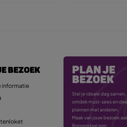
PLAN JE
JE BEZOEK
BEZOEK
 informatie
Stel je ideale dag samen,
a
ontdek must-sees en deel
plannen met anderen.
Maak van jouw bezoek aa
tenloket
Roosendaal een