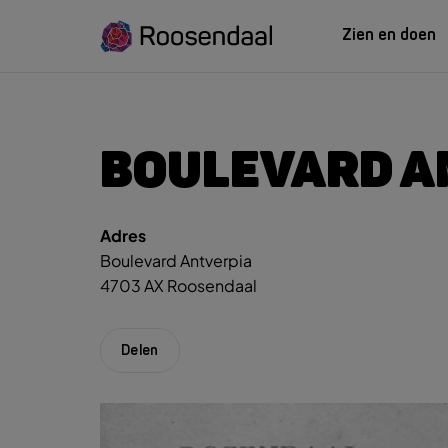
Zien en doen
ZIEN EN
LEREN
BOULEVARD A
Adres
Zoeksug
UITagenda
Studeren in Roosendaal
Boulevard Antverpia
UITag
Wandelen
INTROosendaal
4703 AX Roosendaal
Wand
Eten & Drinken
Fiets
Activiteiten
Winke
Delen
Plan je bezoek