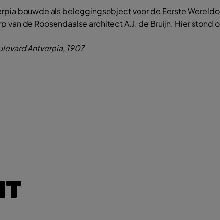
erpia bouwde als beleggingsobject voor de Eerste Wereld
rp van de Roosendaalse architect A.J. de Bruijn. Hier ston
oulevard Antverpia, 1907
IT