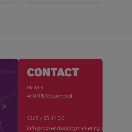
CONTACT
Markt 6
4701 PE Roosendaal
 je
0165 - 55 44 00
n
info@roosendaalcitymarketing.nl