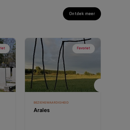
Ontdek meer
riet
Favoriet
BEZIENSWAARDIGHEID
RUSTP
Arales
Asp