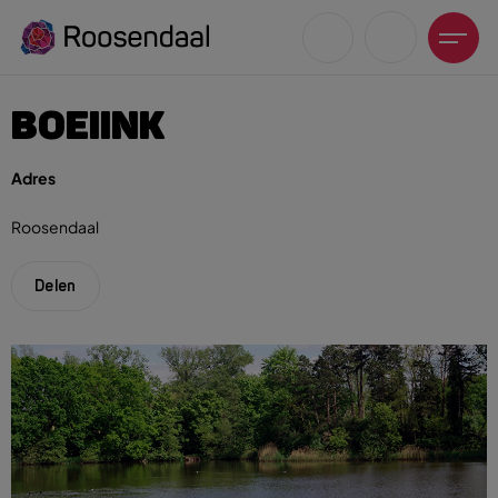
BOEIINK
Adres
Roosendaal
Zoeksuggesties
UITagenda
Delen
Wandelen
Fietsen
Winkeltijden en koopzondagen