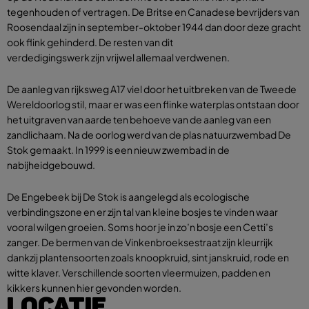
tegenhouden of vertragen. De Britse en Canadese bevrijders van
Roosendaal zijn in september-oktober 1944 dan door deze gracht
ook flink gehinderd. De resten van dit
verdedigingswerk zijn vrijwel allemaal verdwenen.
De aanleg van rijksweg A17 viel door het uitbreken van de Tweede
Wereldoorlog stil, maar er was een flinke waterplas ontstaan door
het uitgraven van aarde ten behoeve van de aanleg van een
zandlichaam. Na de oorlog werd van de plas natuurzwembad De
Stok gemaakt. In 1999 is een nieuw zwembad in de
nabijheidgebouwd.
De Engebeek bij De Stok is aangelegd als ecologische
verbindingszone en er zijn tal van kleine bosjes te vinden waar
vooral wilgen groeien. Soms hoor je in zo’n bosje een Cetti’s
zanger. De bermen van de Vinkenbroeksestraat zijn kleurrijk
dankzij plantensoorten zoals knoopkruid, sint janskruid, rode en
witte klaver. Verschillende soorten vleermuizen, padden en
kikkers kunnen hier gevonden worden.
LOCATIE