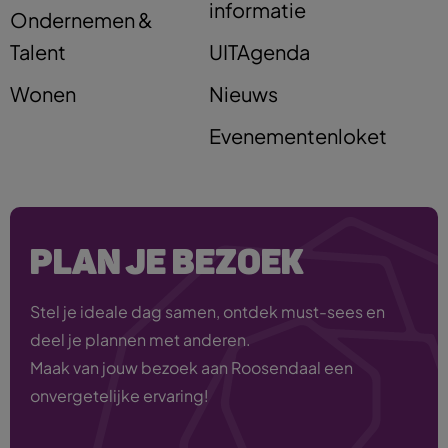
informatie
Ondernemen &
Talent
UITAgenda
Wonen
Nieuws
Evenementenloket
PLAN JE BEZOEK
Stel je ideale dag samen, ontdek must-sees en
deel je plannen met anderen.
Maak van jouw bezoek aan Roosendaal een
onvergetelijke ervaring!