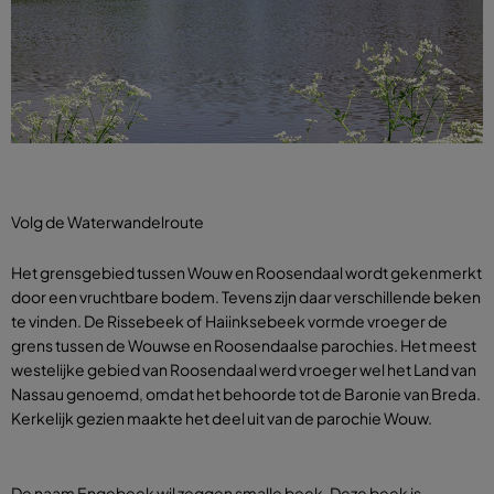
Volg de Waterwandelroute
Het grensgebied tussen Wouw en Roosendaal wordt gekenmerkt
door een vruchtbare bodem. Tevens zijn daar verschillende beken
te vinden. De Rissebeek of Haiinksebeek vormde vroeger de
grens tussen de Wouwse en Roosendaalse parochies. Het meest
westelijke gebied van Roosendaal werd vroeger wel het Land van
Nassau genoemd, omdat het behoorde tot de Baronie van Breda.
Kerkelijk gezien maakte het deel uit van de parochie Wouw.
De naam Engebeek wil zeggen smalle beek. Deze beek is