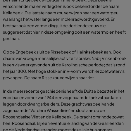
verschillende malen verlegd en is ook bekend onder de naam
Kellebeek. Die laatste naam zou verwijzen naar een watergeul
waarlangs het water langs een molenrad wordt gevoerd. Er
bestaat ook een vermelding uit de dertiende eeuw die
suggereert dat hier in deze omgeving ooit een watermolen heeft
gestaan.
Op de Engebeek sluit de Rissebeek of Haiinksebeek aan. Ook
daar is van vroege menselijke activiteit sprake. Nabij Vinkenbroek
is een visweer gevonden uit de Karolingische periode; dat is rond
het jaar 800. Met hoge stokken in v-vorm werd hier zoetwatervis
gevangen. De naam Risse zou verwijzen naar riet.
In de meer recente geschiedenis heeft de Duitse bezetter in het
voorjaar en zomer van 1944 een zogenaamde tankval aan laten
leggen door dwangarbeiders. Deze gracht was deel van de
zogenaamde ‘Vordere Wasserlinie’ en sloot aan op de
Roosendaalse Vliet en de Kellebeek. De gracht omringde zowat
heel Roosendaal. Bij een eventuele landing van de Geallieerden
op de Nederlandse stranden moest deze linie hun opmars