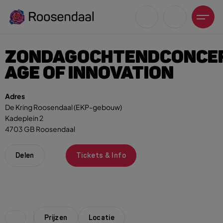
ZONDAGOCHTENDCONCE
AGE OF INNOVATION
Adres
Zoeksuggesties
De Kring Roosendaal (EKP-gebouw)
Kadeplein 2
UITagenda
4703 GB Roosendaal
Wandelen
Fietsen
Delen
Tickets & Info
Winkeltijden en koopzondagen
Prijzen
Locatie