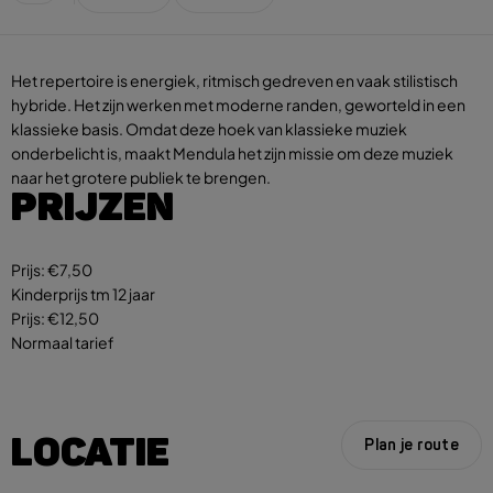
Het repertoire is energiek, ritmisch gedreven en vaak stilistisch
hybride. Het zijn werken met moderne randen, geworteld in een
klassieke basis. Omdat deze hoek van klassieke muziek
onderbelicht is, maakt Mendula het zijn missie om deze muziek
naar het grotere publiek te brengen.
PRIJZEN
Prijs:
€7,50
Kinderprijs tm 12 jaar
Prijs:
€12,50
Normaal tarief
LOCATIE
Plan je route