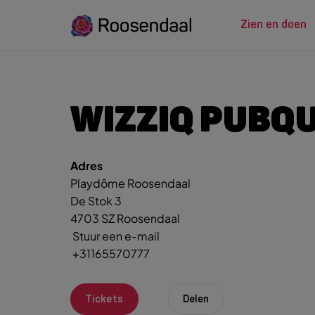
Zien en doen
ZIEN EN
LEREN
WIZZIQ PUBQU
Adres
Zoeksug
UITagenda
Studeren in Roosendaal
Playdôme Roosendaal
UITag
Wandelen
INTROosendaal
De Stok 3
Wand
Eten & Drinken
4703 SZ Roosendaal
Fiets
Stuur een e-mail
Activiteiten
Winke
+31165570777
Plan je bezoek
Tickets
Delen