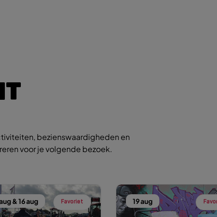
IT
tiviteiten, bezienswaardigheden en
ireren voor je volgende bezoek.
 aug & 16 aug
19 aug
Favoriet
Favo