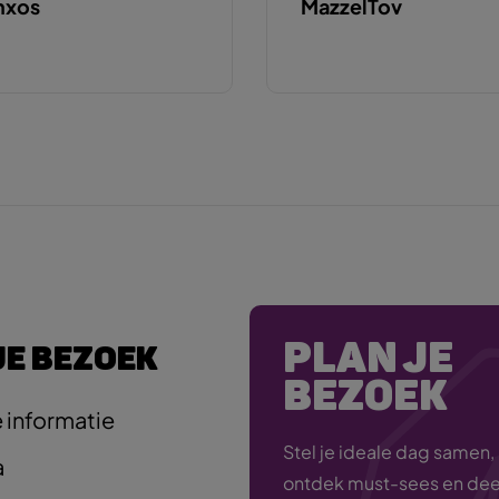
nxos
MazzelTov
PLAN JE
JE BEZOEK
BEZOEK
 informatie
Stel je ideale dag samen,
a
ontdek must-sees en deel