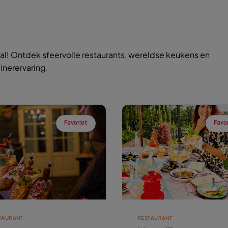
l! Ontdek sfeervolle restaurants, wereldse keukens en
inerervaring.
Favoriet
Favo
TAURANT
RESTAURANT