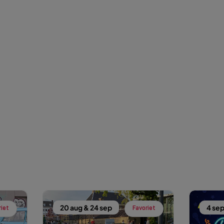
20 aug & 24 sep
4 se
riet
Favoriet