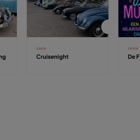
VARIA
VARIA
ng
Cruisenight
De 