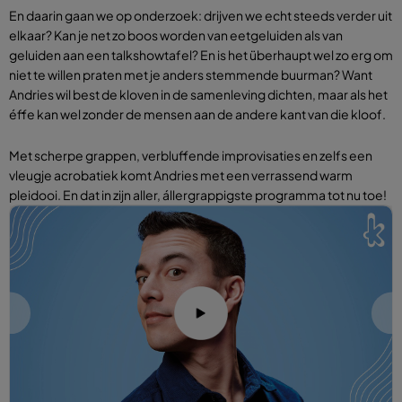
En daarin gaan we op onderzoek: drijven we echt steeds verder uit
elkaar? Kan je net zo boos worden van eetgeluiden als van
geluiden aan een talkshowtafel? En is het überhaupt wel zo erg om
niet te willen praten met je anders stemmende buurman? Want
Andries wil best de kloven in de samenleving dichten, maar als het
éffe kan wel zonder de mensen aan de andere kant van die kloof.
Met scherpe grappen, verbluffende improvisaties en zelfs een
vleugje acrobatiek komt Andries met een verrassend warm
pleidooi. En dat in zijn aller, állergrappigste programma tot nu toe!