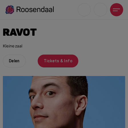
RAVOT
Kleine zaal
Zoeksuggesties
Delen
Tickets & Info
UITagenda
Wandelen
Fietsen
Winkeltijden en koopzondagen