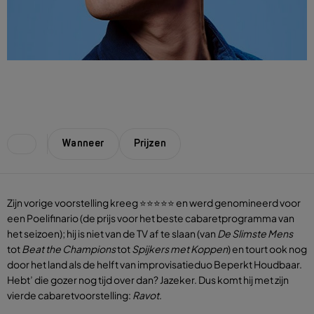
Wanneer
Prijzen
Zijn vorige voorstelling kreeg ⭐⭐⭐⭐⭐ en werd genomineerd voor
een Poelifinario (de prijs voor het beste cabaretprogramma van
het seizoen); hij is niet van de TV af te slaan (van
De Slimste Mens
tot
Beat the Champions
tot
Spijkers met Koppen
) en tourt ook nog
door het land als de helft van improvisatieduo Beperkt Houdbaar.
Hebt’ die gozer nog tijd over dan? Jazeker. Dus komt hij met zijn
vierde cabaretvoorstelling:
Ravot
.