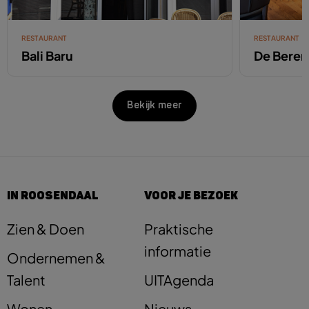
RESTAURANT
RESTAURANT
Bali Baru
De Beren
Bekijk meer
IN ROOSENDAAL
VOOR JE BEZOEK
Zien & Doen
Praktische
informatie
Ondernemen &
Talent
UITAgenda
Wonen
Nieuws