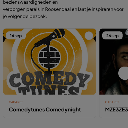
bezienswaardigheden en
verborgen parels in Roosendaal en laat je inspireren voor
je volgende bezoek.
16 sep
26 sep
CABARET
CABARET
Comedytunes Comedynight
MZE3ZE3 