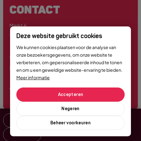
CONTACT
Markt 6
4701 PE Roosendaal
Deze website gebruikt cookies
We kunnen cookies plaatsen voor de analyse van
onze bezoekersgegevens, om onze website te
0165 - 55 44 00
verbeteren, om gepersonaliseerde inhoud te tonen
info@roosendaalcitymarketing.nl
en om u een geweldige website-ervaring te bieden.
Meer informatie
Volg ons
Accepteren
Negeren
Delen
Beheer voorkeuren
© Copyright 2026 City Marketing Roosendaal
-
Alle rechten voorbehouden
Privacyverklaring
Disclaimer
Cookie Beleid