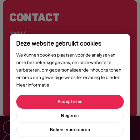
CONTACT
Markt 6
4701 PE Roosendaal
Deze website gebruikt cookies
We kunnen cookies plaatsen voor de analyse van
onze bezoekersgegevens, om onze website te
0165 - 55 44 00
verbeteren, om gepersonaliseerde inhoud te tonen
info@roosendaalcitymarketing.nl
en om u een geweldige website-ervaring te bieden.
Meer informatie
Volg ons
Accepteren
Negeren
Delen
Beheer voorkeuren
© Copyright 2026 City Marketing Roosendaal
-
Alle rechten voorbehouden