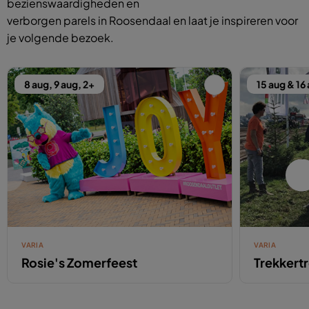
bezienswaardigheden en
verborgen parels in Roosendaal en laat je inspireren voor
je volgende bezoek.
8 aug, 9 aug, 2+
15 aug & 16
VARIA
VARIA
Rosie's Zomerfeest
Trekkert