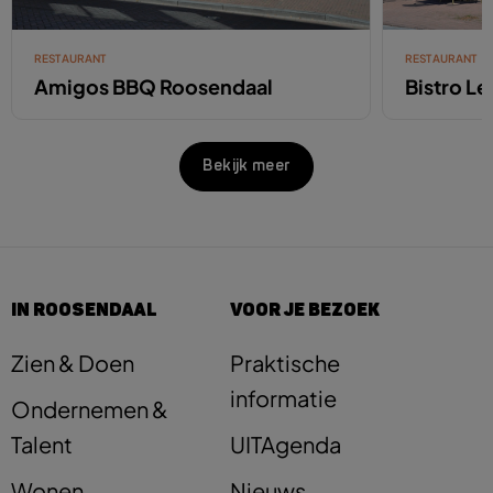
RESTAURANT
RESTAURANT
Amigos BBQ Roosendaal
Bistro L
Bekijk meer
IN ROOSENDAAL
VOOR JE BEZOEK
Zien & Doen
Praktische
informatie
Ondernemen &
Talent
UITAgenda
Wonen
Nieuws