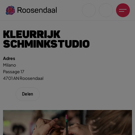
KLEURRIJK
SCHMINKSTUDIO
Adres
Zoeksuggesties
Milano
Passage 17
UITagenda
4701 AN Roosendaal
Wandelen
Fietsen
Delen
Winkeltijden en koopzondagen