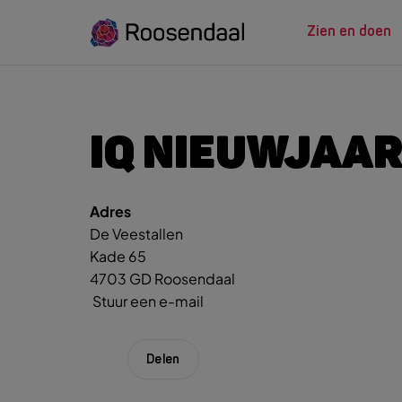
Zien en doen
ZIEN EN
LEREN
IQ NIEUWJAA
Adres
Zoeksug
UITagenda
Studeren in Roosendaal
De Veestallen
UITag
Wandelen
INTROosendaal
Kade 65
Wand
Eten & Drinken
4703 GD Roosendaal
Fiets
Stuur een e-mail
Activiteiten
Winke
Plan je bezoek
Delen