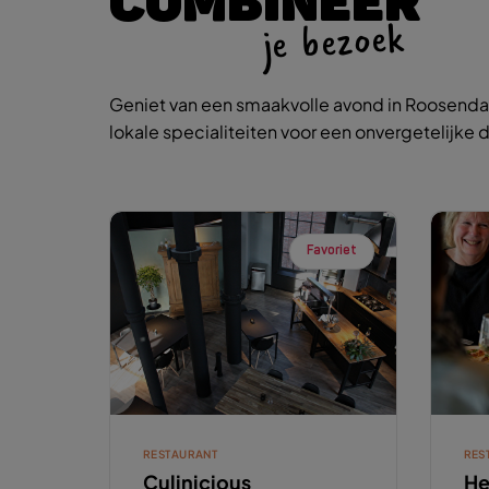
COMBINEER
je bezoek
Geniet van een smaakvolle avond in Roosendaa
lokale specialiteiten voor een onvergetelijke d
Favoriet
RESTAURANT
RES
Culinicious
He