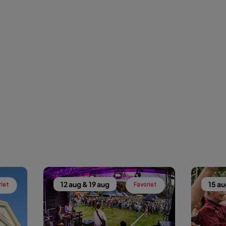
12 aug & 19 aug
15 au
riet
Favoriet