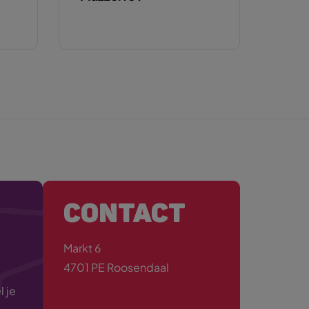
CONTACT
Markt 6
4701 PE Roosendaal
 je