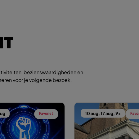
IT
tiviteiten, bezienswaardigheden en
ireren voor je volgende bezoek.
aug
10 aug, 17 aug, 9+
Favoriet
Favo