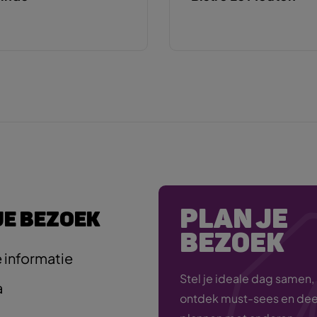
PLAN JE
JE BEZOEK
BEZOEK
 informatie
Stel je ideale dag samen,
a
ontdek must-sees en deel