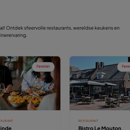
l! Ontdek sfeervolle restaurants, wereldse keukens en
inerervaring.
Favoriet
Favo
TAURANT
RESTAURANT
inde
Bistro Le Mouton