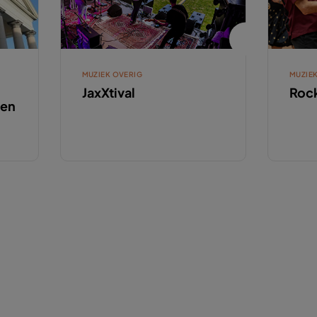
MUZIEK OVERIG
MUZIE
JaxXtival
Roc
ren