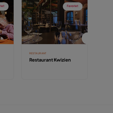
riet
Favoriet
RESTAURANT
RESTA
Restaurant Kwizien
Rest