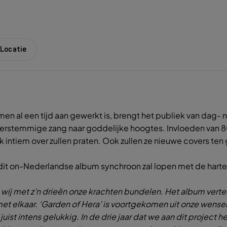
Locatie
en al een tijd aan gewerkt is, brengt het publiek van dag- 
temmige zang naar goddelijke hoogtes. Invloeden van 80’s 
ok intiem over zullen praten. Ook zullen ze nieuwe covers te
 dit on-Nederlandse album synchroon zal lopen met de harte
s wij met z’n drieën onze krachten bundelen. Het album verte
t elkaar. ‘Garden of Hera’ is voortgekomen uit onze wensen
st intens gelukkig. In de drie jaar dat we aan dit project