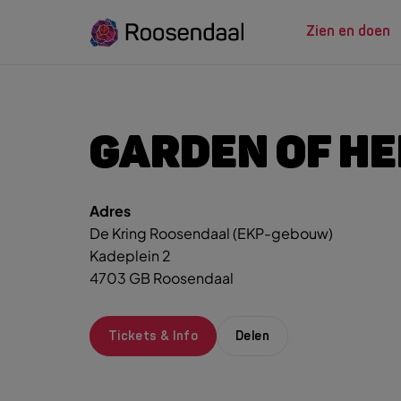
Zien en doen
ZIEN EN
LEREN
GARDEN OF H
Adres
Zoeksug
UITagenda
Studeren in Roosendaal
De Kring Roosendaal (EKP-gebouw)
UITag
Wandelen
INTROosendaal
Kadeplein 2
Wand
Eten & Drinken
4703 GB Roosendaal
Fiets
Activiteiten
Winke
Plan je bezoek
Tickets & Info
Delen