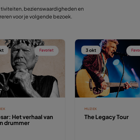
tiviteiten, bezienswaardigheden en
ireren voor je volgende bezoek.
kt
3 okt
Favoriet
Favo
IEK
MUZIEK
sar: Het verhaal van
The Legacy Tour
n drummer