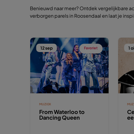
Benieuwd naar meer? Ontdek vergelijkbare ac
verborgen parels in Roosendaal en laat je insp
12 sep
1 o
Favoriet
MUZIEK
MUZ
From Waterloo to
Ce
Dancing Queen
ee