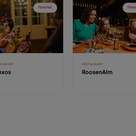
Favoriet
Favo
TAURANT
RESTAURANT
nxos
RoosenAlm