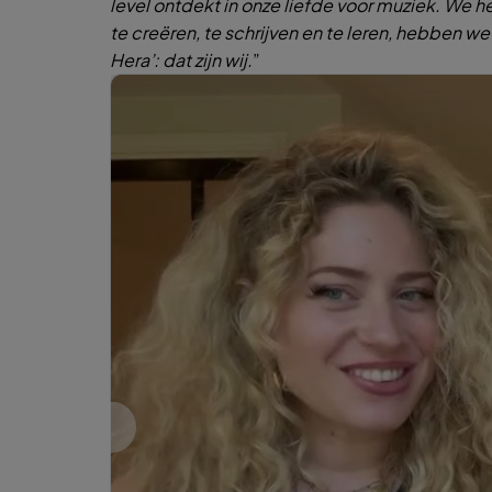
level ontdekt in onze liefde voor muziek. We 
te creëren, te schrijven en te leren, hebben w
Hera’: dat zijn wij.
”