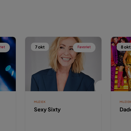
7 okt
8 okt
riet
Favoriet
MUZIEK
MUZIE
Sexy Sixty
Dadd