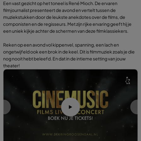
Een vast gezicht op het toneel is René Mioch. De ervaren
filmjournalist presenteert de avond en vertelt tussen de
muziekstukken door de leukste anekdotes over de films, de
componisten en de regisseurs. Met zijn rijke ervaring geeft hij je
een uniek kijkje achter de schermen van deze filmklassiekers.
Reken op een avond vol kippenvel, spanning, een lach en
ongetwijfeld ook een brok in de keel. Dit is filmmuziek zoals je die
nog nooit hebt beleefd. En dat in de intieme setting van jouw
theater!