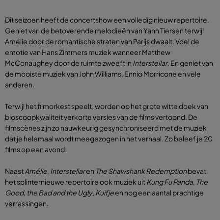
Dit seizoen heeft de concertshow een volledig nieuw repertoire.
Geniet van de betoverende melodieën van Yann Tiersen terwijl
Amélie door de romantische straten van Parijs dwaalt. Voel de
emotie van Hans Zimmers muziek wanneer Matthew
McConaughey door de ruimte zweeft in
Interstellar
. En geniet van
de mooiste muziek van John Williams, Ennio Morricone en vele
anderen.
Terwijl het filmorkest speelt, worden op het grote witte doek van
bioscoopkwaliteit verkorte versies van de films vertoond. De
filmscènes zijn zo nauwkeurig gesynchroniseerd met de muziek
dat je helemaal wordt meegezogen in het verhaal. Zo beleef je 20
films op een avond.
Naast
Amélie
,
Interstellar
en
The Shawshank Redemption
bevat
het splinternieuwe repertoire ook muziek uit
Kung Fu Panda
,
The
Good, the Bad and the Ugly
,
Kuifje
en nog een aantal prachtige
verrassingen.