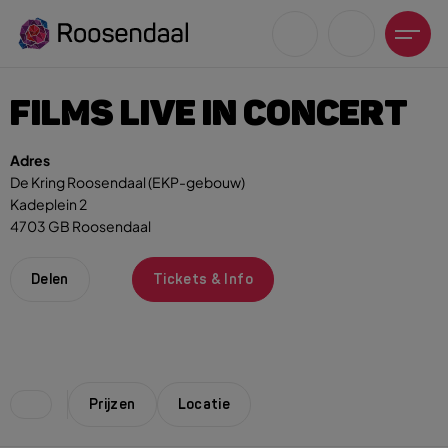
FILMS LIVE IN CONCERT
Adres
De Kring Roosendaal (EKP-gebouw)
Kadeplein 2
Zoeksuggesties
4703 GB Roosendaal
UITagenda
Wandelen
Delen
Tickets & Info
Fietsen
Winkeltijden en koopzondagen
Prijzen
Locatie