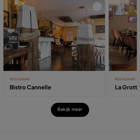
RESTAURANT
RESTAURANT
Bistro Cannelle
La Grott
Bekijk meer