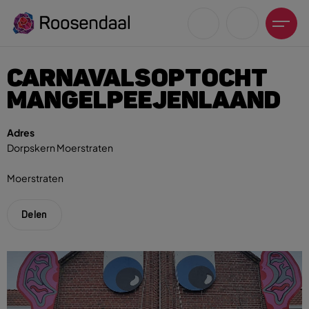
CARNAVALSOPTOCHT
MANGELPEEJENLAAND
Adres
Dorpskern Moerstraten
Zoeksuggesties
UITagenda
Moerstraten
Wandelen
Fietsen
Delen
Winkeltijden en koopzondagen