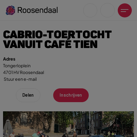
CABRIO-TOERTOCHT
VANUIT CAFÉ TIEN
Adres
Tongerloplein
Zoeksuggesties
4701 HV Roosendaal
UITagenda
Stuur een e-mail
Wandelen
Fietsen
Delen
Inschrijven
Winkeltijden en koopzondagen