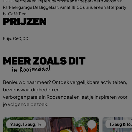
10:00 vertrekken. Bij terugkomst kan er geparkeerd worden in
Parkeergarage De Biggelaar. Vanaf 18:00 uur is er een afterparty
bij Café Tien.
PRIJZEN
Prijs:
€60,00
MEER ZOALS DIT
in Roosendaal
Benieuwd naar meer? Ontdek vergelijkbare activiteiten,
bezienswaardigheden en
verborgen parels in Roosendaal en laat je inspireren voor
je volgende bezoek.
9 aug, 15 aug, 1+
15 aug & 16