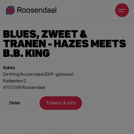
BLUES, ZWEET &
TRANEN - HAZES MEETS
B.B. KING
Zoeksuggesties
Adres
De Kring Roosendaal (EKP-gebouw)
UITagenda
Kadeplein 2
Wandelen
4703 GB Roosendaal
Fietsen
Winkeltijden en koopzondagen
Delen
Tickets & Info