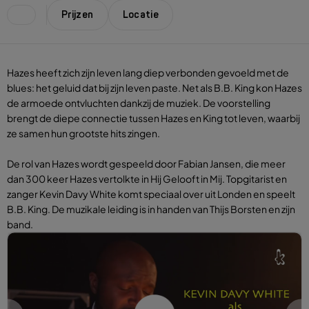
Prijzen
Locatie
Hazes heeft zich zijn leven lang diep verbonden gevoeld met de
blues: het geluid dat bij zijn leven paste. Net als B.B. King kon Hazes
de armoede ontvluchten dankzij de muziek. De voorstelling
brengt de diepe connectie tussen Hazes en King tot leven, waarbij
ze samen hun grootste hits zingen.
De rol van Hazes wordt gespeeld door Fabian Jansen, die meer
dan 300 keer Hazes vertolkte in Hij Gelooft in Mij. Topgitarist en
zanger Kevin Davy White komt speciaal over uit Londen en speelt
B.B. King. De muzikale leiding is in handen van Thijs Borsten en zijn
band.